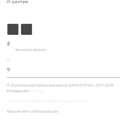
О центре
Контакты
+7 (3435) 49-14-50
Заказать звонок
dk@dkntmk.ru
Нижний Тагил, Металлургов, 1, корпус 5, 4 эт.
© Музейно-выставочный центр ЕВРАЗ НТМК, 2017-2026
Внедрение:
Viasite
Политика в области персональных данных
Версия для слабовидящих