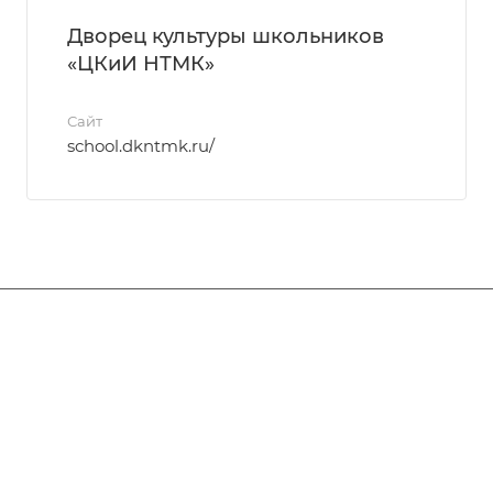
Дворец культуры школьников
«ЦКиИ НТМК»
Сайт
school.dkntmk.ru/
События
Услуги
Новости
Галерея