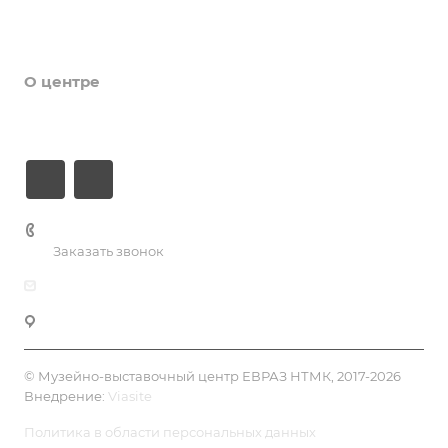
Новости
Галерея
О центре
Контакты
+7 (3435) 49-14-50
Заказать звонок
dk@dkntmk.ru
Нижний Тагил, Металлургов, 1, корпус 5, 4 эт.
© Музейно-выставочный центр ЕВРАЗ НТМК, 2017-2026
Внедрение:
Viasite
Политика в области персональных данных