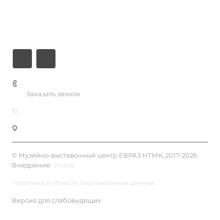
О центре
Контакты
+7 (3435) 49-14-50
Заказать звонок
dk@dkntmk.ru
Нижний Тагил, Металлургов, 1, корпус 5, 4 эт.
© Музейно-выставочный центр ЕВРАЗ НТМК, 2017-2026
Внедрение:
Viasite
Политика в области персональных данных
Версия для слабовидящих