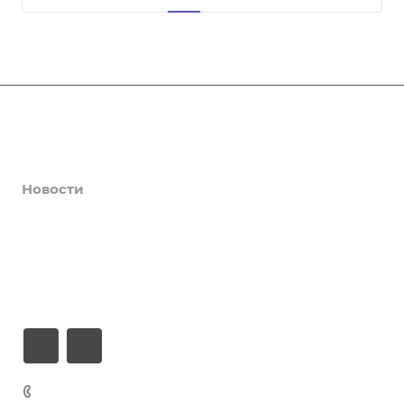
События
Услуги
Новости
Галерея
О центре
Контакты
+7 (3435) 49-14-50