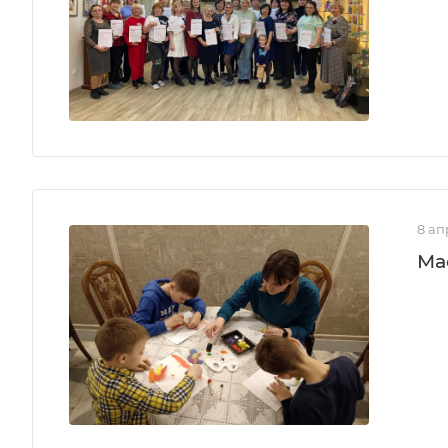
8 ап
Ма