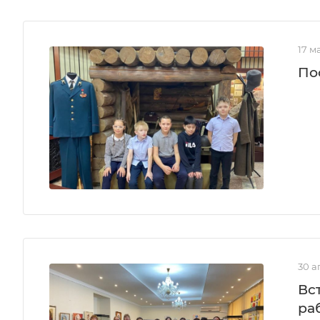
17 м
По
30 а
Вс
ра