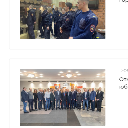
13 ф
От
юб