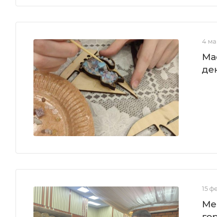
4 ма
Ма
де
15 ф
Ме
го