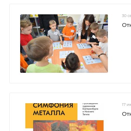
30 с
От
17 и
От