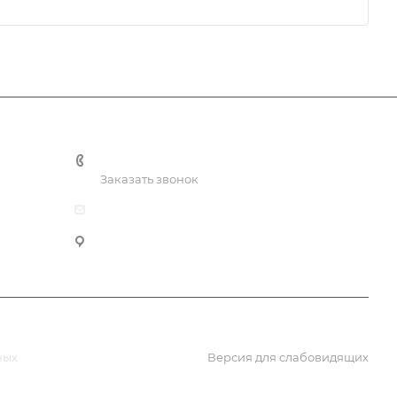
+7 (3435) 49-14-50
Заказать звонок
dk@dkntmk.ru
Нижний Тагил, Металлургов, 1, корпус 5, 4 эт.
ных
Версия для слабовидящих