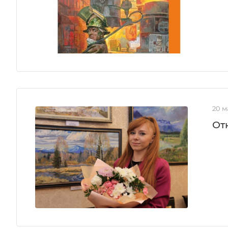
20 м
От