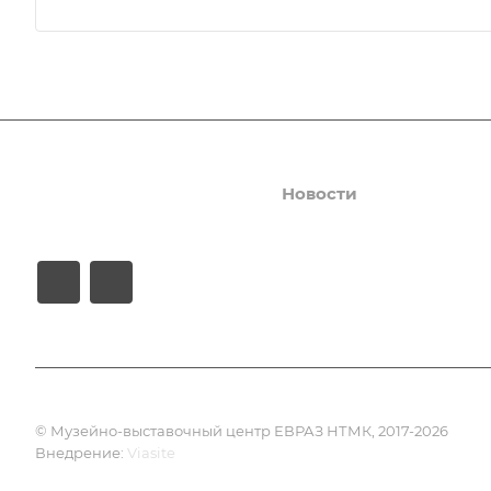
События
Услуги
Новости
Галерея
© Музейно-выставочный центр ЕВРАЗ НТМК, 2017-2026
Внедрение:
Viasite