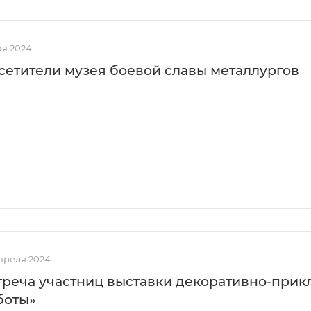
ая 2024
сетители музея боевой славы металлургов
преля 2024
треча участниц выставки декоративно-прик
боты»